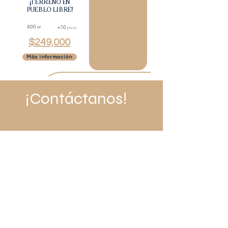
¡TERRENO EN
PUEBLO LIBRE!
400
+10
m²
pisos
$249,000
Más información
¡Contáctanos!
Nombre
Teléfono
Asunto
Enviar