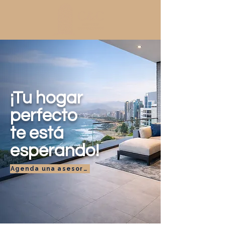
¡Tu hogar
perfecto
te está
esperando!
Agenda una asesoría