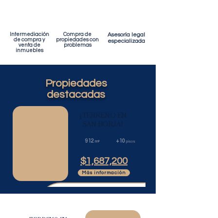
Intermediación
Compra de
Asesoría legal
de compra y
propiedades con
especializada
venta de
problemas
inmuebles
Propiedades
destacadas
¡TERRENO EN
SAN BORJA!
912
+10
m²
pisos
$1,687,200
Más información